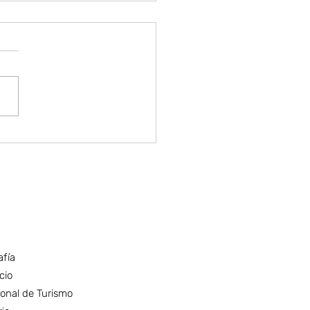
a Solano
afía
cio
onal de Turismo