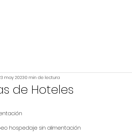
América
Asia
África
Oceanía
23 may 2023
0 min de lectura
as de Hoteles
mentación
peo hospedaje sin alimentación