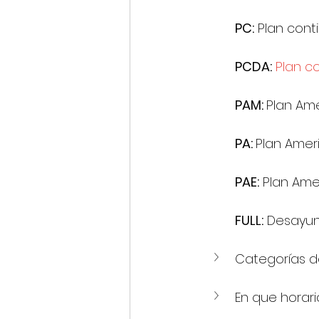
PC:
 Plan cont
PCDA:
Plan c
PAM: 
Plan Am
PA: 
Plan Amer
PAE:
 Plan Ame
FULL:
 Desayun
Categorías d
En que horar