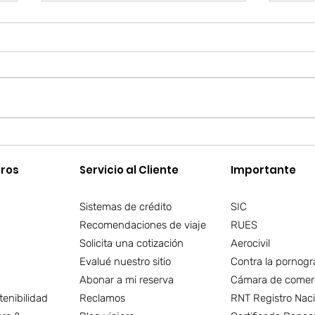
Bahí
Las 7 Maravillas del Mundo
ros​
Servicio al Cliente
Importante
Sistemas de crédito
SIC
Recomendaciones de viaje
RUES
Solicita una cotización
Aerocivil
Evalué nuestro sitio
Contra la pornogr
Abonar a mi reserva
Cámara de comer
enibilidad
Reclamos
RNT Registro Naci