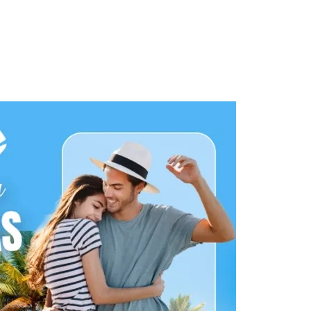
Días de Sol
Quinceañeras
+