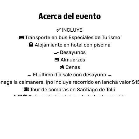
Acerca del evento
✅ INCLUYE
🚌 Transporte en bus Especiales de Turismo
🏨 Alojamiento en hotel con piscina
🍳 Desayunos
🍱 Almuerzos
🥣 Cenas
→ El último día sale con desayuno ←
énaga la caimanera. (no incluye recorrido en lancha valor $1
🌆 Tour de compras en Santiago de Tolú
👨🏻‍🏫 Guía profesional durante todo el recorrido.
🕺🏻 Coordinador de viaje
👨🏻‍⚕️ Tarjeta de asistencia médica.
⭕ No incluye gastos no especificados en el plan.