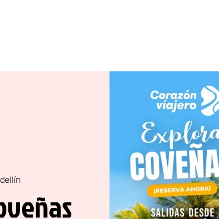
América
Asia
África
Oceanía
dellín
Coveñas