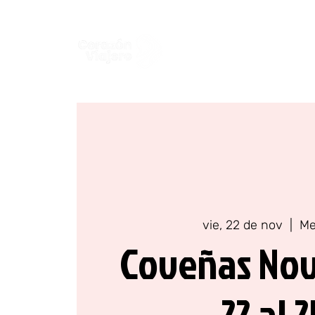
Colombia
Europa
vie, 22 de nov
  |  
Me
Coveñas No
22 al 2