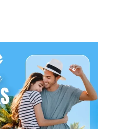
Días de Sol
Quinceañeras
+