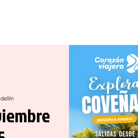
América
Asia
África
Oceanía
dellín
viembre
5